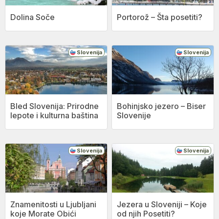
Dolina Soče
Portorož – Šta posetiti?
Slovenija
Slovenija
Bled Slovenija: Prirodne
Bohinjsko jezero – Biser
lepote i kulturna baština
Slovenije
Slovenija
Slovenija
Znamenitosti u Ljubljani
Jezera u Sloveniji – Koje
koje Morate Obići
od njih Posetiti?