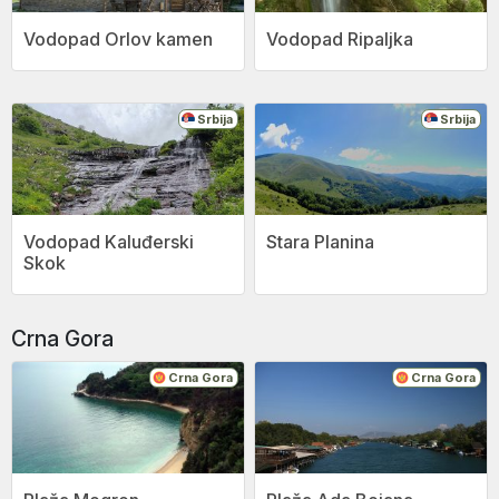
Vodopad Orlov kamen
Vodopad Ripaljka
Srbija
Srbija
Vodopad Kaluđerski
Stara Planina
Skok
Crna Gora
Crna Gora
Crna Gora