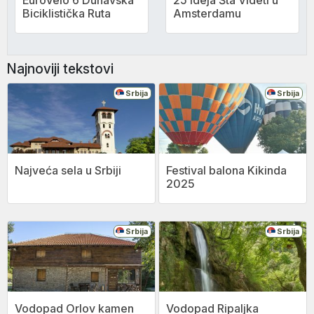
EuroVelo 6 Dunavska
25 Ideja Šta Videti u
Biciklistička Ruta
Amsterdamu
Najnoviji tekstovi
Srbija
Srbija
Najveća sela u Srbiji
Festival balona Kikinda
2025
Srbija
Srbija
Vodopad Orlov kamen
Vodopad Ripaljka