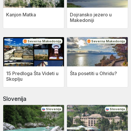
Kanjon Matka
Dojransko jezero u
Makedoniji
Severna Makedonija
Severna Makedonija
15 Predloga Šta Videti u
Šta posetiti u Ohridu?
Skoplju
Slovenija
Slovenija
Slovenija