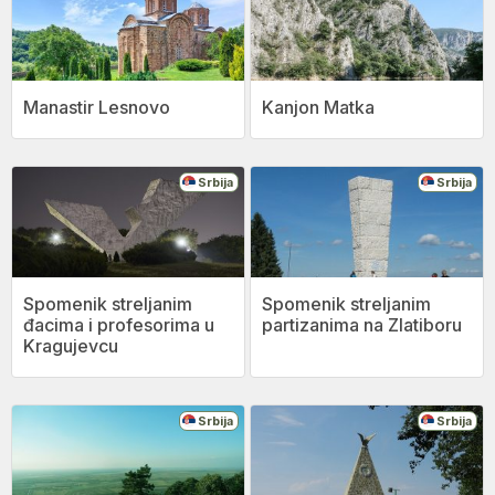
Manastir Lesnovo
Kanjon Matka
Srbija
Srbija
Spomenik streljanim
Spomenik streljanim
đacima i profesorima u
partizanima na Zlatiboru
Kragujevcu
Srbija
Srbija