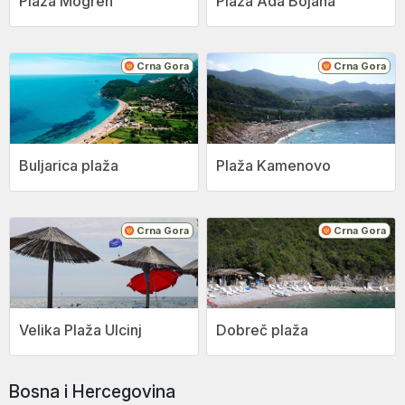
Plaža Mogren
Plaža Ada Bojana
Crna Gora
Crna Gora
Buljarica plaža
Plaža Kamenovo
Crna Gora
Crna Gora
Velika Plaža Ulcinj
Dobreč plaža
Bosna i Hercegovina