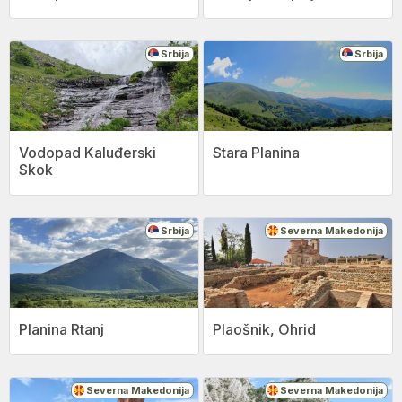
Srbija
Srbija
Vodopad Kaluđerski
Stara Planina
Skok
Srbija
Severna Makedonija
Planina Rtanj
Plaošnik, Ohrid
Severna Makedonija
Severna Makedonija