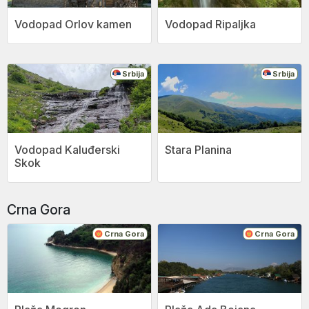
Vodopad Orlov kamen
Vodopad Ripaljka
Srbija
Srbija
Vodopad Kaluđerski
Stara Planina
Skok
Crna Gora
Crna Gora
Crna Gora