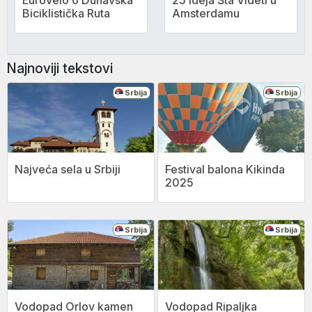
EuroVelo 6 Dunavska
25 Ideja Šta Videti u
Biciklistička Ruta
Amsterdamu
Najnoviji tekstovi
Srbija
Srbija
Najveća sela u Srbiji
Festival balona Kikinda
2025
Srbija
Srbija
Vodopad Orlov kamen
Vodopad Ripaljka