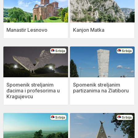
Manastir Lesnovo
Kanjon Matka
Srbija
Srbija
Spomenik streljanim
Spomenik streljanim
đacima i profesorima u
partizanima na Zlatiboru
Kragujevcu
Srbija
Srbija