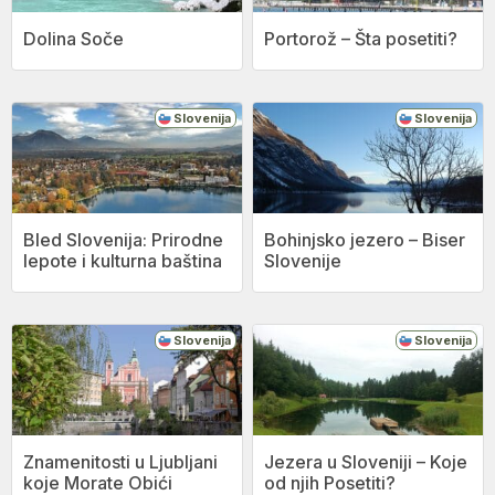
Dolina Soče
Portorož – Šta posetiti?
Slovenija
Slovenija
Bled Slovenija: Prirodne
Bohinjsko jezero – Biser
lepote i kulturna baština
Slovenije
Slovenija
Slovenija
Znamenitosti u Ljubljani
Jezera u Sloveniji – Koje
koje Morate Obići
od njih Posetiti?