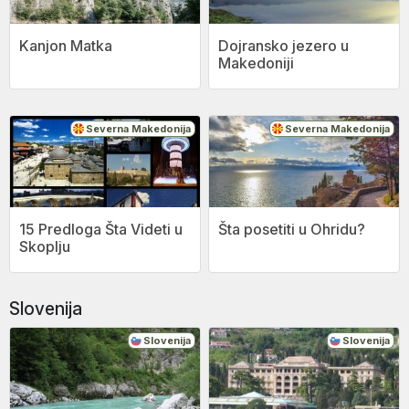
Kanjon Matka
Dojransko jezero u
Makedoniji
Severna Makedonija
Severna Makedonija
15 Predloga Šta Videti u
Šta posetiti u Ohridu?
Skoplju
Slovenija
Slovenija
Slovenija