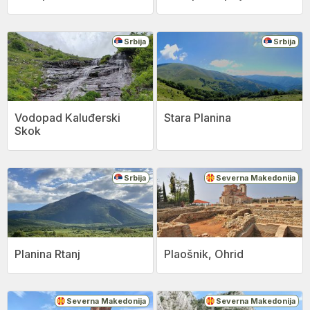
Srbija
Srbija
Vodopad Kaluđerski
Stara Planina
Skok
Srbija
Severna Makedonija
Planina Rtanj
Plaošnik, Ohrid
Severna Makedonija
Severna Makedonija