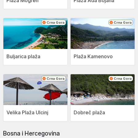
Plaža Mogren
Plaža Ada Bojana
Crna Gora
Crna Gora
Buljarica plaža
Plaža Kamenovo
Crna Gora
Crna Gora
Velika Plaža Ulcinj
Dobreč plaža
Bosna i Hercegovina