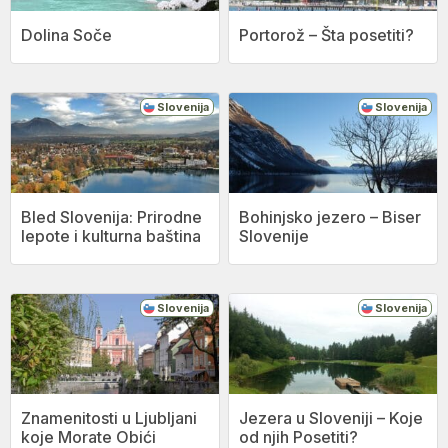
Dolina Soče
Portorož – Šta posetiti?
Slovenija
Slovenija
Bled Slovenija: Prirodne
Bohinjsko jezero – Biser
lepote i kulturna baština
Slovenije
Slovenija
Slovenija
Znamenitosti u Ljubljani
Jezera u Sloveniji – Koje
koje Morate Obići
od njih Posetiti?