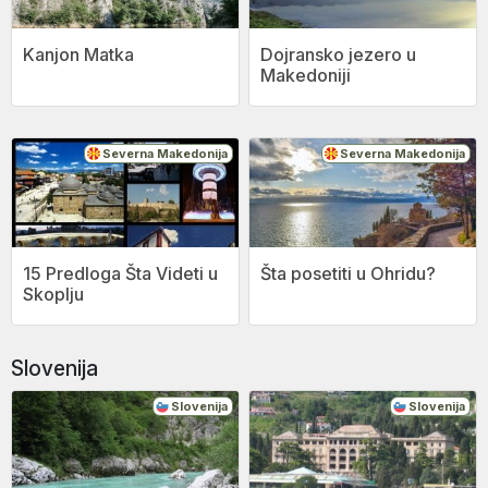
Kanjon Matka
Dojransko jezero u
Makedoniji
Severna Makedonija
Severna Makedonija
15 Predloga Šta Videti u
Šta posetiti u Ohridu?
Skoplju
Slovenija
Slovenija
Slovenija