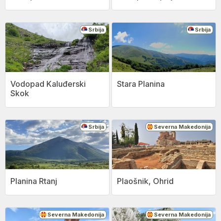
Srbija
Srbija
Vodopad Kaluđerski
Stara Planina
Skok
Srbija
Severna Makedonija
Planina Rtanj
Plaošnik, Ohrid
Severna Makedonija
Severna Makedonija