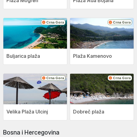
Plaža Mogren
Plaža Ada Bojana
Crna Gora
Crna Gora
Buljarica plaža
Plaža Kamenovo
Crna Gora
Crna Gora
Velika Plaža Ulcinj
Dobreč plaža
Bosna i Hercegovina