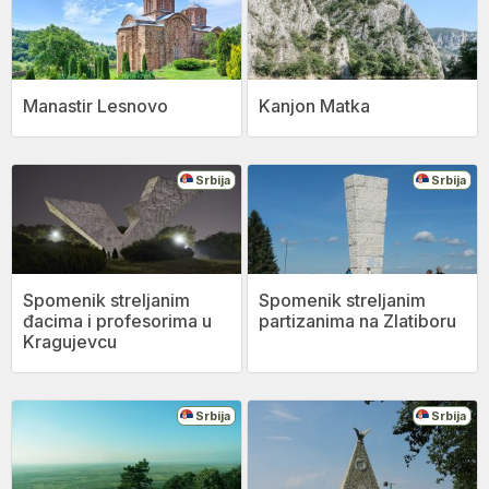
Manastir Lesnovo
Kanjon Matka
Srbija
Srbija
Spomenik streljanim
Spomenik streljanim
đacima i profesorima u
partizanima na Zlatiboru
Kragujevcu
Srbija
Srbija