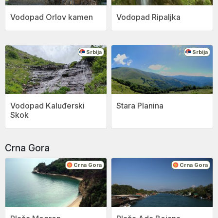
Vodopad Orlov kamen
Vodopad Ripaljka
Srbija
Srbija
Vodopad Kaluđerski
Stara Planina
Skok
Crna Gora
Crna Gora
Crna Gora