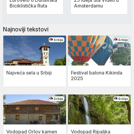
EuroVelo 6 Dunavska
25 Ideja Šta Videti u
Biciklistička Ruta
Amsterdamu
Najnoviji tekstovi
Srbija
Srbija
Najveća sela u Srbiji
Festival balona Kikinda
2025
Srbija
Srbija
Vodopad Orlov kamen
Vodopad Ripaljka