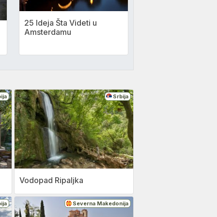
25 Ideja Šta Videti u
Amsterdamu
ija
Srbija
Vodopad Ripaljka
ija
Severna Makedonija