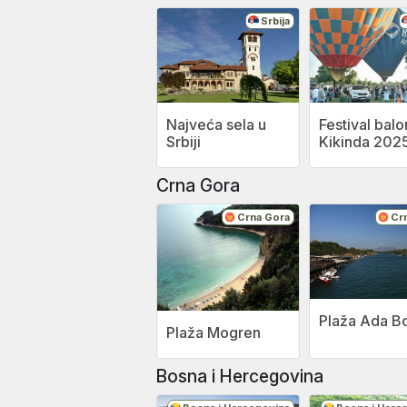
Srbija
Najveća sela u
Festival bal
Srbiji
Kikinda 202
Crna Gora
Crna Gora
Cr
Plaža Ada B
Plaža Mogren
Bosna i Hercegovina