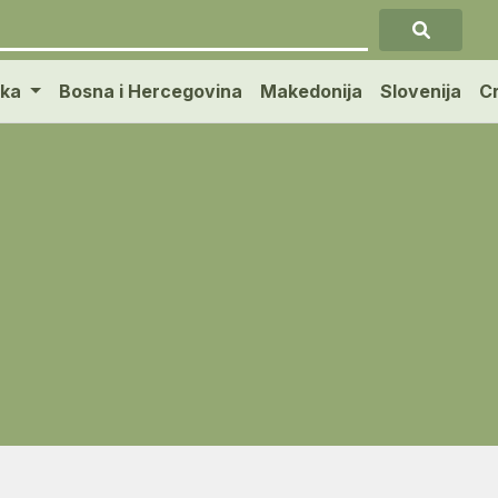
ska
Bosna i Hercegovina
Makedonija
Slovenija
C