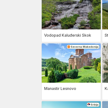
Vodopad Kaluđerski Skok
S
Severna Makedonija
Manastir Lesnovo
K
Srbija