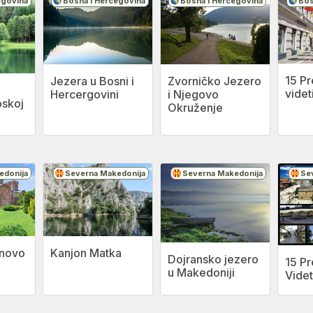
egovina
Bosna i Hercegovina
Bosna i Hercegovina
Bos
15 Pr
Jezera u Bosni i
Zvorničko Jezero
videt
Hercergovini
i Njegovo
pskoj
Okruženje
edonija
Severna Makedonija
Severna Makedonija
Se
snovo
Kanjon Matka
Dojransko jezero
15 Pr
u Makedoniji
Videt