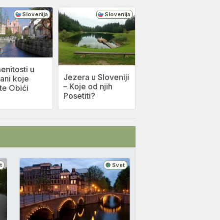
Slovenija
Slovenija
nitosti u
Jezera u Sloveniji
jani koje
– Koje od njih
te Obići
Posetiti?
t
Svet