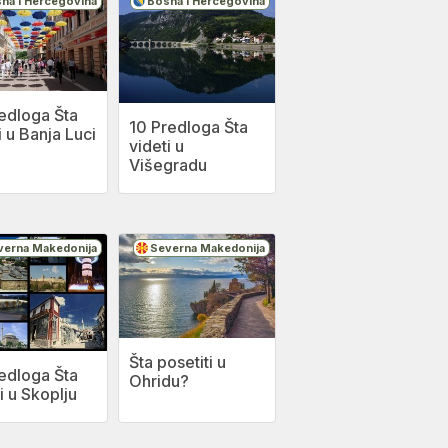
na i Hercegovina
Bosna i Hercegovina
edloga Šta
10 Predloga Šta
i u Banja Luci
videti u
Višegradu
verna Makedonija
Severna Makedonija
Šta posetiti u
edloga Šta
Ohridu?
i u Skoplju