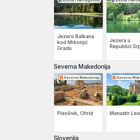
Bosna i Hercegovina
Bosna i Herc
Jezero Balkana
Jezera u
kod Mrkonjić
Republici Sr
Grada
Severna Makedonija
Severna Makedonija
Severna Mak
Plaošnik, Ohrid
Manastir Le
Slovenija