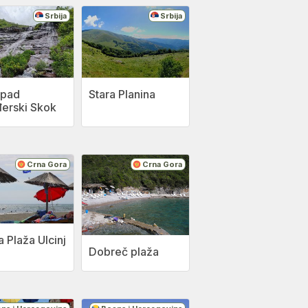
Srbija
Srbija
pad
Stara Planina
đerski Skok
Crna Gora
Crna Gora
a Plaža Ulcinj
Dobreč plaža