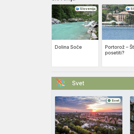
Slovenija
Sl
Dolina Soče
Portorož – Š
posetiti?
Svet
Svet