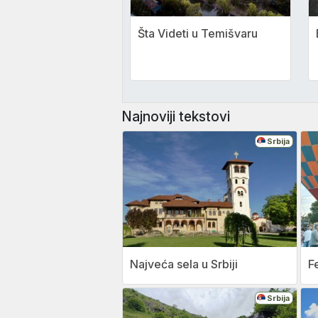
Šta Videti u Temišvaru
Najnoviji tekstovi
Srbija
Najveća sela u Srbiji
F
Srbija