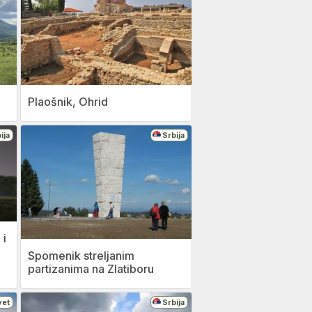
Plaošnik, Ohrid
ija
Srbija
 i
Spomenik streljanim
partizanima na Zlatiboru
vet
Srbija