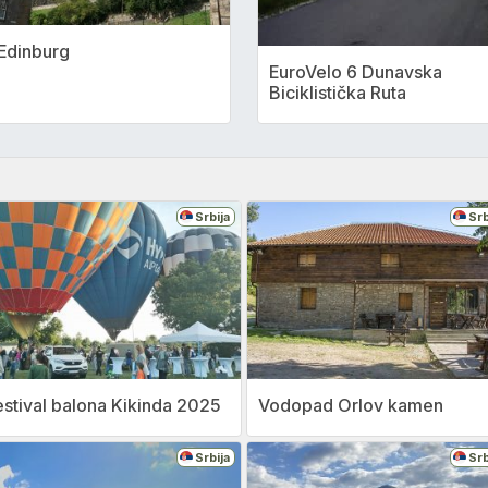
Edinburg
EuroVelo 6 Dunavska
Biciklistička Ruta
Srbija
Srb
estival balona Kikinda 2025
Vodopad Orlov kamen
Srbija
Srb