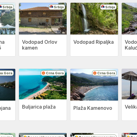
Srbija
Srbija
Srbija
ona
Vodopad Orlov
Vodopad Ripaljka
Vodo
5
kamen
Kalu
na Gora
Crna Gora
Crna Gora
Buljarica plaža
Velik
ojana
Plaža Kamenovo