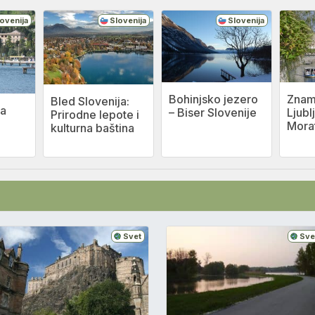
ovenija
Slovenija
Slovenija
Bohinjsko jezero
Zname
Bled Slovenija:
ta
– Biser Slovenije
Ljubl
Prirodne lepote i
Mora
kulturna baština
Svet
Sve