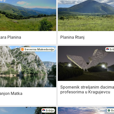
tara Planina
Planina Rtanj
Severna Makedonija
Srb
Spomenik streljanim đacima
profesorima u Kragujevcu
anjon Matka
Srbija
S