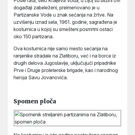
Posle rata, selo Kraljeva Voda, u čijoj su blizini ovi
događaji zabeleženi, preimenovano je u
Partizanske Vode u znak sećanja na žrtve. Na
uzvišenju iznad sela, 1961. godine, sagrađena je
kosturnica u kojoj su smešteni posmrtni ostaci
oko 150 partizana.
Ova kosturnica nije samo mesto sećanja na
ranjenike stradale na Zlatiboru, već i na borce iz
drugih delova Jugoslavije, uključujući pripadnike
Prve i Druge proleterske brigade, kao i narodnog
heroja Savu Jovanovića.
Spomen ploča