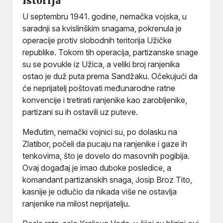
Istorija
U septembru 1941. godine, nemačka vojska, u
saradnji sa kvislinškim snagama, pokrenula je
operacije protiv slobodnih teritorija Užičke
republike. Tokom tih operacija, partizanske snage
su se povukle iz Užica, a veliki broj ranjenika
ostao je duž puta prema Sandžaku. Očekujući da
će neprijatelj poštovati međunarodne ratne
konvencije i tretirati ranjenike kao zarobljenike,
partizani su ih ostavili uz puteve.
Međutim, nemački vojnici su, po dolasku na
Zlatibor, počeli da pucaju na ranjenike i gaze ih
tenkovima, što je dovelo do masovnih pogibija.
Ovaj događaj je imao duboke posledice, a
komandant partizanskih snaga, Josip Broz Tito,
kasnije je odlučio da nikada više ne ostavlja
ranjenike na milost neprijatelju.