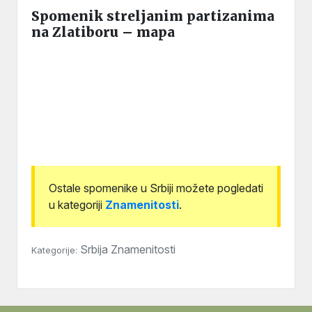
Spomenik streljanim partizanima
na Zlatiboru – mapa
Ostale spomenike u Srbiji možete pogledati
u kategoriji
Znamenitosti
.
Srbija
Znamenitosti
Kategorije: