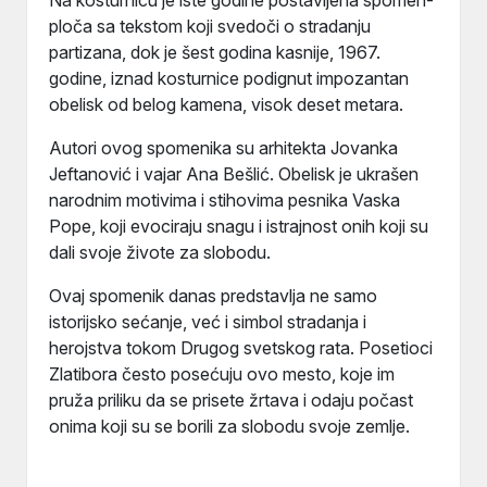
Na kosturnicu je iste godine postavljena spomen-
ploča sa tekstom koji svedoči o stradanju
partizana, dok je šest godina kasnije, 1967.
godine, iznad kosturnice podignut impozantan
obelisk od belog kamena, visok deset metara.
Autori ovog spomenika su arhitekta Jovanka
Jeftanović i vajar Ana Bešlić. Obelisk je ukrašen
narodnim motivima i stihovima pesnika Vaska
Pope, koji evociraju snagu i istrajnost onih koji su
dali svoje živote za slobodu.
Ovaj spomenik danas predstavlja ne samo
istorijsko sećanje, već i simbol stradanja i
herojstva tokom Drugog svetskog rata. Posetioci
Zlatibora često posećuju ovo mesto, koje im
pruža priliku da se prisete žrtava i odaju počast
onima koji su se borili za slobodu svoje zemlje.