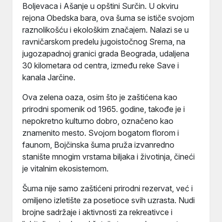
Boljevaca i Ašanje u opštini Surčin. U okviru
rejona Obedska bara, ova šuma se ističe svojom
raznolikošću i ekološkim značajem. Nalazi se u
ravničarskom predelu jugoistočnog Srema, na
jugozapadnoj granici grada Beograda, udaljena
30 kilometara od centra, između reke Save i
kanala Jarčine.
Ova zelena oaza, osim što je zaštićena kao
prirodni spomenik od 1965. godine, takođe je i
nepokretno kulturno dobro, označeno kao
znamenito mesto. Svojom bogatom florom i
faunom, Bojčinska šuma pruža izvanredno
stanište mnogim vrstama biljaka i životinja, čineći
je vitalnim ekosistemom.
Šuma nije samo zaštićeni prirodni rezervat, već i
omiljeno izletište za posetioce svih uzrasta. Nudi
brojne sadržaje i aktivnosti za rekreativce i