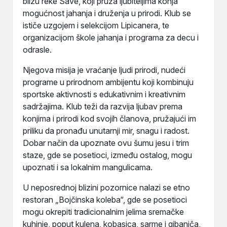
blizu reke Save, koji pruža ljubiteljima konja
mogućnost jahanja i druženja u prirodi. Klub se
ističe uzgojem i selekcijom Lipicanera, te
organizacijom škole jahanja i programa za decu i
odrasle.
Njegova misija je vraćanje ljudi prirodi, nudeći
programe u prirodnom ambijentu koji kombinuju
sportske aktivnosti s edukativnim i kreativnim
sadržajima. Klub teži da razvija ljubav prema
konjima i prirodi kod svojih članova, pružajući im
priliku da pronađu unutarnji mir, snagu i radost.
Dobar način da upoznate ovu šumu jesu i trim
staze, gde se posetioci, između ostalog, mogu
upoznati i sa lokalnim mangulicama.
U neposrednoj blizini pozornice nalazi se etno
restoran „Bojčinska koleba“, gde se posetioci
mogu okrepiti tradicionalnim jelima sremačke
kuhinje, poput kulena, kobasica, sarme i gibaniča,