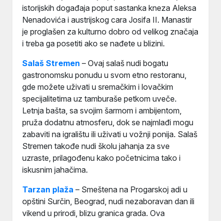
istorijskih događaja poput sastanka kneza Aleksa
Nenadovića i austrijskog cara Josifa II. Manastir
je proglašen za kulturno dobro od velikog značaja
i treba ga posetiti ako se nađete u blizini.
Salaš Stremen
– Ovaj salaš nudi bogatu
gastronomsku ponudu u svom etno restoranu,
gde možete uživati u sremačkim i lovačkim
specijalitetima uz tamburaše petkom uveče.
Letnja bašta, sa svojim šarmom i ambijentom,
pruža dodatnu atmosferu, dok se najmlađi mogu
zabaviti na igralištu ili uživati u vožnji ponija. Salaš
Stremen takođe nudi školu jahanja za sve
uzraste, prilagođenu kako početnicima tako i
iskusnim jahačima.
Tarzan plaža
– Smeštena na Progarskoj adi u
opštini Surčin, Beograd, nudi nezaboravan dan ili
vikend u prirodi, blizu granica grada. Ova