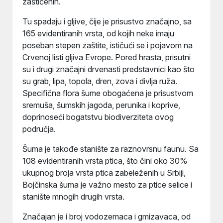
zaštićenih.
Tu spadaju i gljive, čije je prisustvo značajno, sa
165 evidentiranih vrsta, od kojih neke imaju
poseban stepen zaštite, ističući se i pojavom na
Crvenoj listi gljiva Evrope. Pored hrasta, prisutni
su i drugi značajni drvenasti predstavnici kao što
su grab, lipa, topola, dren, zova i divlja ruža.
Specifična flora šume obogaćena je prisustvom
sremuša, šumskih jagoda, perunika i koprive,
doprinoseći bogatstvu biodiverziteta ovog
područja.
Šuma je takođe stanište za raznovrsnu faunu. Sa
108 evidentiranih vrsta ptica, što čini oko 30%
ukupnog broja vrsta ptica zabeleženih u Srbiji,
Bojčinska šuma je važno mesto za ptice selice i
stanište mnogih drugih vrsta.
Značajan je i broj vodozemaca i gmizavaca, od