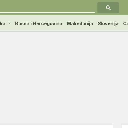
ska
Bosna i Hercegovina
Makedonija
Slovenija
C