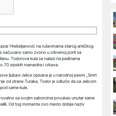
 Lazar Hrebeljanović na ruševinama starog antičkog
anas sačuvano samo zvono u crkvenoj porti sa
ilanu. Todorova kula se nalazi na padinama
lo 70 srpskih manastira i crkava.
ove ljubavi Jelice opisana je u narodnoj pesmi „Smrt
anje od strane Turaka, Todor je odlučio da sa Jelicom
ispod same kule.
erovatno sa svojim saborcima povukao unutar same
spalili. Od tog momenta ovo mesto dobija naziv