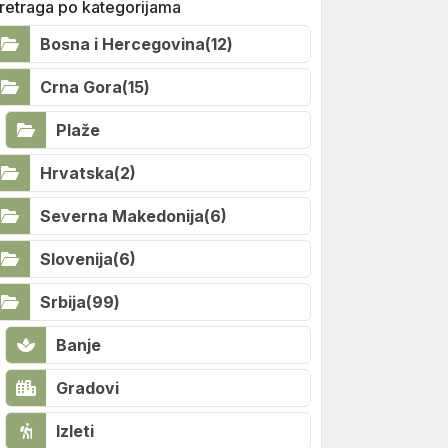
retraga po kategorijama
Bosna i Hercegovina(12)
Crna Gora(15)
Plaže
Hrvatska(2)
Severna Makedonija(6)
Slovenija(6)
Srbija(99)
Banje
Gradovi
Izleti