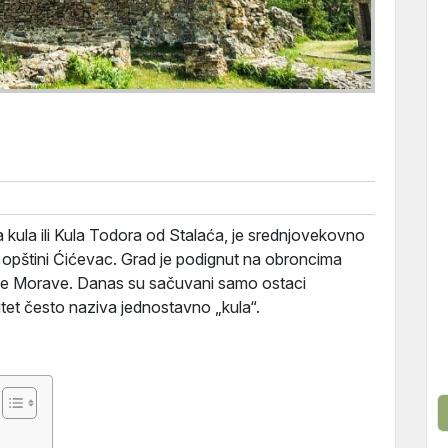
 kula ili Kula Todora od Stalaća, je srednjovekovno
 opštini Ćićevac. Grad je podignut na obroncima
ne Morave. Danas su sačuvani samo ostaci
itet često naziva jednostavno „kula“.