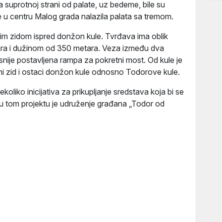
 suprotnoj strani od palate, uz bedeme, bile su
 u centru Malog grada nalazila palata sa tremom.
ižim zidom ispred donžon kule. Tvrđava ima oblik
ra i dužinom od 350 metara. Veza između dva
asnije postavljena rampa za pokretni most. Od kule je
 zid i ostaci donžon kule odnosno Todorove kule.
koliko inicijativa za prikupljanje sredstava koja bi se
i u tom projektu je udruženje građana „Todor od