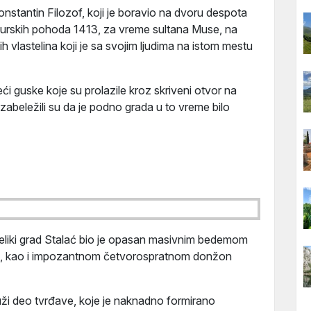
Konstantin Filozof, koji je boravio na dvoru despota
turskih pohoda 1413, za vreme sultana Muse, na
 vlastelina koji je sa svojim ljudima na istom mestu
eći guske koje su prolazile kroz skriveni otvor na
abeležili su da je podno grada u to vreme bilo
eliki grad Stalać bio je opasan masivnim bedemom
a, kao i impozantnom četvorospratnom donžon
uži deo tvrđave, koje je naknadno formirano