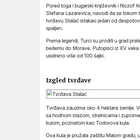
Pored toga i bugarski književnik i filozof 
Stefana Lazarevića, navodi da se tokom 
tvrđavu Stalać istakao jedan od despotovih
spaljen.
Prema legendi, Turci su prodrli u grad prat
bedemu do Morave. Putopisci iz XV veka z
usidreno više od 100 šajki.
Izgled tvrđave
Tvrđava zauzima oko 4 hektara zemlje. V
sa hodnom stazom, strelnicama i zupcim
kulom, poznatom kao Todorova kula.
Ova kula je pružala zaštitu Malom gradu, 