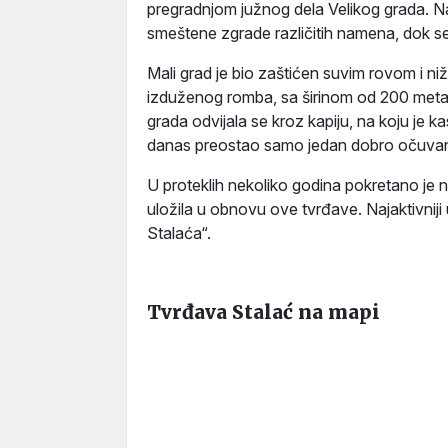
pregradnjom južnog dela Velikog grada. Na
smeštene zgrade različitih namena, dok se
Mali grad je bio zaštićen suvim rovom i n
izduženog romba, sa širinom od 200 meta
grada odvijala se kroz kapiju, na koju je k
danas preostao samo jedan dobro očuvani
U proteklih nekoliko godina pokretano je ne
uložila u obnovu ove tvrđave. Najaktivnij
Stalaća“.
Tvrđava Stalać na mapi