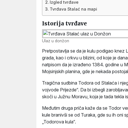
Izgled tvrđave
Tvrđava Stalać na mapi
Istorija tvrđave
Ulaz u donžon
Pretpostavlja se da je kulu podigao knez
grada, kao i crkvu u blizini, od koje je d
natpisom da je izrađeno 1384. godine u M
Mojsinjskih planina, gde je nekada postoja
Tragična sudbina Todora od Stalaća i njeg
vojvode Prijezde“. Da bi izbegli zarobljav
skoči u Južnu Moravu, koja je tada tekla 
Međutim druga priča kaže da se Todor v
kule branivši se od Turaka, gde su ih oni 
„Todorova kula“.